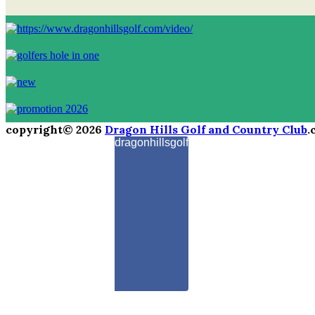
copyright© 2026
Dragon Hills Golf and Country Club
.
dragonhillsgolf