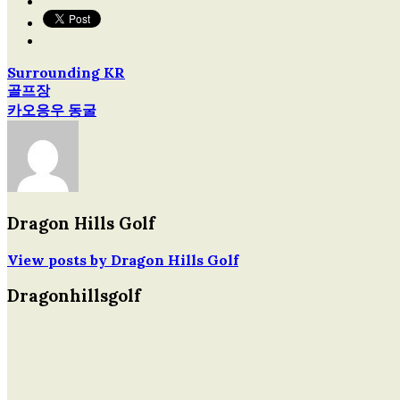
Surrounding KR
글
골프장
카오응우 동굴
탐
색
Dragon Hills Golf
View posts by Dragon Hills Golf
Dragonhillsgolf