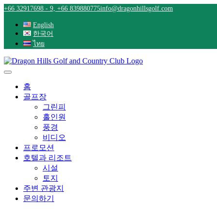
Skip
+66 32917698 - 9, +66 839880775
info@dragonhillsgolf.com
to
content
English
한국어
ไทย
홈
골프장
그린피
홀인원
풍경
비디오
프로모션
호텔과 리조트
시설
토지
주변 관광지
문의하기