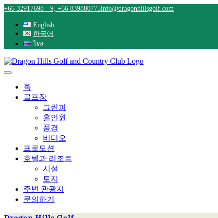
Skip
+66 32917698 - 9, +66 839880775
info@dragonhillsgolf.com
to
content
English
한국어
ไทย
홈
골프장
그린피
홀인원
풍경
비디오
프로모션
호텔과 리조트
시설
토지
주변 관광지
문의하기
Dragon Hills Golf