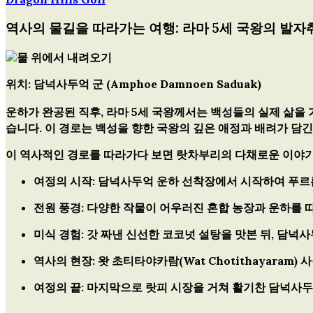
글
역사의 물길을 따라가는 여행: 라마 5세 국왕의 발자
탐
색
위치: 담넉사두억 군 (Amphoe Damnoen Saduak)
운하가 완공된 직후,
라마 5세 국왕
께서는 백성들의 실제 삶을 
습니다. 이 경로는 백성을 향한 국왕의 깊은 애정과 배려가 담
이 역사적인 경로를 따라가다 보면 랏차부리의 다채로운 이야기
여정의 시작:
담넉사두억 운하 선착장에서 시작하여 푸르
전원 풍경:
다양한 작물이 어우러진 혼합 농장과 운하를 
미식 경험:
갓 짜낸 신선한
코코넛 설탕
을 맛본 뒤, 담넉
역사의 현장:
왓 초티타야카람(Wat Chotithayaram)
사
여정의 끝:
마지막으로 랏피 시장을 거쳐 활기찬
담넉사두