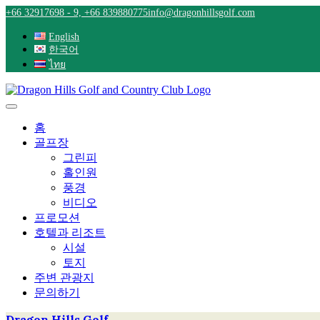
Skip
+66 32917698 - 9, +66 839880775
info@dragonhillsgolf.com
to
content
English
한국어
ไทย
홈
골프장
그린피
홀인원
풍경
비디오
프로모션
호텔과 리조트
시설
토지
주변 관광지
문의하기
Dragon Hills Golf