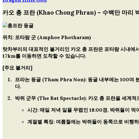
글
카오 총 프란 (Khao Chong Phran) – 수백만 마리
탐
색
위치: 포타람 군 (Amphoe Photharam)
랏차부리의 대표적인 볼거리인 카오 총 프란은 포타람 시내에서 서
17km를 이동하면 도착할 수 있습니다.
[주요 볼거리]
프라논 동굴 (Tham Phra Non):
동굴 내부에는 100여 
다.
박쥐 군무 (The Bat Spectacle):
카오 총 프란을 세계적
시간:
매일 저녁 일몰 무렵인
18:00경
, 박쥐들이 먹
계절별 특징:
여름철에는 박쥐들이 동쪽으로 비행하고