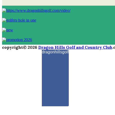
copyright© 2026
Dragon Hills Golf and Country Club
.
dragonhillsgolf