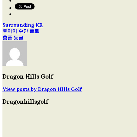
Surrounding KR
글
후아이 수안 플로
촘폰 동굴
탐
색
Dragon Hills Golf
View posts by Dragon Hills Golf
Dragonhillsgolf