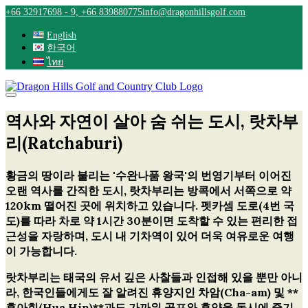
Skip
+66 32917698 - 9, +66 839880775
info@dragonhillsgolf.com
to
content
English
한국어
ไทย
역사와 자연이 살아 숨 쉬는 도시, 랏차부
리(Ratchaburi)
황금의 땅이라 불리는 '수완나품 왕국'의 번영기부터 이어진
오랜 역사를 간직한 도시, 랏차부리는 방콕에서 서쪽으로 약
120km 떨어진 곳에 위치하고 있습니다. 펫카셈 도로(4번 국
도)를 따라 차로 약 1시간 30분이면 도착할 수 있는 편리한 접
근성을 자랑하며, 도시 내 기차역이 있어 더욱 여유로운 여행
이 가능합니다.
랏차부리는 태국의 유서 깊은 사찰들과 인접해 있을 뿐만 아니
라, 한국인들에게도 잘 알려진 휴양지인
차암(Cha-am)
및 **
후아힌(Hua Hin)**과도 가까워 골프와 휴양을 동시에 즐기