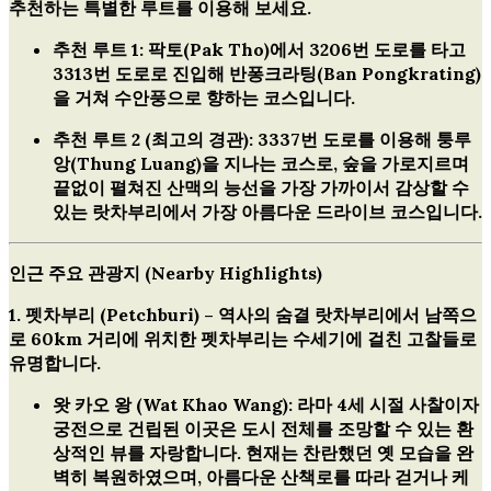
추천하는 특별한 루트를 이용해 보세요.
추천 루트 1:
팍토(Pak Tho)에서 3206번 도로를 타고
3313번 도로로 진입해 반퐁크라팅(Ban Pongkrating)
을 거쳐 수안풍으로 향하는 코스입니다.
추천 루트 2 (최고의 경관):
3337번 도로를 이용해 퉁루
앙(Thung Luang)을 지나는 코스로, 숲을 가로지르며
끝없이 펼쳐진 산맥의 능선을 가장 가까이서 감상할 수
있는
랏차부리에서 가장 아름다운 드라이브 코스
입니다.
인근 주요 관광지 (Nearby Highlights)
1. 펫차부리 (Petchburi) – 역사의 숨결
랏차부리에서 남쪽으
로 60km 거리에 위치한 펫차부리는 수세기에 걸친 고찰들로
유명합니다.
왓 카오 왕 (Wat Khao Wang):
라마 4세 시절 사찰이자
궁전으로 건립된 이곳은 도시 전체를 조망할 수 있는 환
상적인 뷰를 자랑합니다. 현재는 찬란했던 옛 모습을 완
벽히 복원하였으며, 아름다운 산책로를 따라 걷거나 케